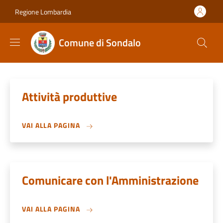
Salta al contenuto principale
Skip to footer content
Regione Lombardia
Comune di Sondalo
Attività produttive
VAI ALLA PAGINA
Comunicare con l'Amministrazione
VAI ALLA PAGINA