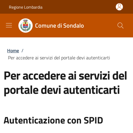
Salta al contenuto principale
Skip to footer content
Regione Lombardia
Comune di Sondalo
Briciole di pane
Home
/
Per accedere ai servizi del portale devi autenticarti
Per accedere ai servizi del
portale devi autenticarti
Autenticazione con SPID