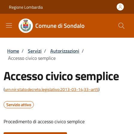
Salta al contenuto principale
Skip to footer content
Regione Lombardia
Comune di Sondalo
Briciole di pane
Home
/
Servizi
/
Autorizzazioni
/
Accesso civico semplice
Accesso civico semplice
(
urn:nir:stato:decreto.legislativo:2013-03-14;33~art5
)
Servizio attivo
Procedimento di accesso civico semplice