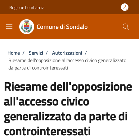
Salta al contenuto principale
Skip to footer content
Regione Lombardia
Comune di Sondalo
Briciole di pane
Home
/
Servizi
/
Autorizzazioni
/
Riesame dell'opposizione all'accesso civico generalizzato
da parte di controinteressati
Riesame dell'opposizione
all'accesso civico
generalizzato da parte di
controinteressati